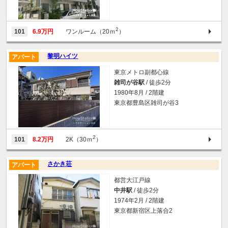
2
101
6.9万円
ワンルーム（20ｍ
）
黎明ハイツ
アパート
東京メトロ副都心線
雑司が谷駅
/ 徒歩2分
1980年8月 / 2階建
東京都豊島区雑司が谷3
2
101
8.2万円
2K（30ｍ
）
さかき荘
アパート
都営大江戸線
中井駅
/ 徒歩2分
1974年2月 / 2階建
東京都新宿区上落合2