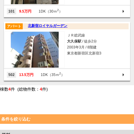
2
101
9.5万円
1DK（30ｍ
）
北新宿ロイヤルガーデン
アパート
ＪＲ総武線
大久保駅
/ 徒歩2分
2003年3月 / 8階建
東京都新宿区北新宿3
2
502
13.5万円
1DK（35ｍ
）
棟数
4
件 (総物件数：
4
件)
条件を絞り込む