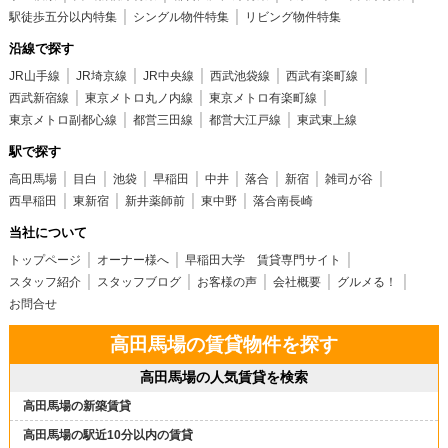
駅徒歩五分以内特集
シングル物件特集
リビング物件特集
沿線で探す
JR山手線
JR埼京線
JR中央線
西武池袋線
西武有楽町線
西武新宿線
東京メトロ丸ノ内線
東京メトロ有楽町線
東京メトロ副都心線
都営三田線
都営大江戸線
東武東上線
駅で探す
高田馬場
目白
池袋
早稲田
中井
落合
新宿
雑司が谷
西早稲田
東新宿
新井薬師前
東中野
落合南長崎
当社について
トップページ
オーナー様へ
早稲田大学 賃貸専門サイト
スタッフ紹介
スタッフブログ
お客様の声
会社概要
グルメる！
お問合せ
高田馬場の賃貸物件を探す
高田馬場の人気賃貸を検索
高田馬場の新築賃貸
高田馬場の駅近10分以内の賃貸