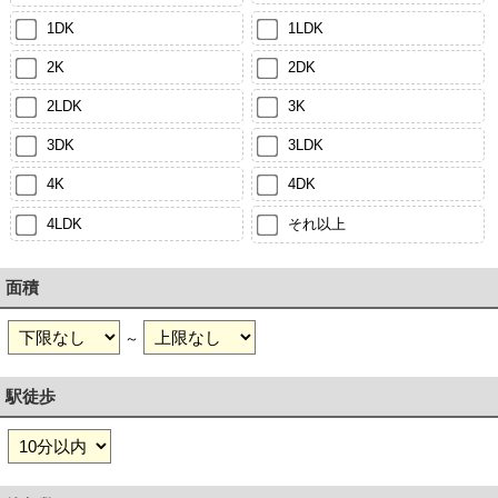
1DK
1LDK
2K
2DK
2LDK
3K
3DK
3LDK
4K
4DK
4LDK
それ以上
面積
～
駅徒歩