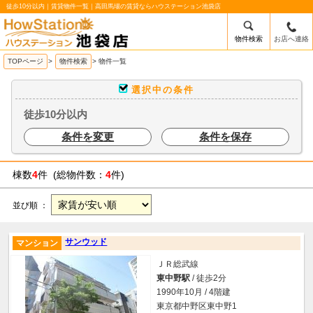
徒歩10分以内｜賃貸物件一覧｜高田馬場の賃貸ならハウステーション池袋店
物件検索
お店へ連絡
/mobile_img/head-logo.png
TOPページ
>
物件検索
>
物件一覧
選択中の条件
徒歩10分以内
条件を変更
条件を保存
棟数
4
件 (総物件数：
4
件)
並び順 ：
サンウッド
マンション
ＪＲ総武線
東中野駅
/ 徒歩2分
1990年10月 / 4階建
東京都中野区東中野1