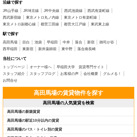
沿線で探す
JR山手線
JR埼京線
JR中央線
西武池袋線
西武有楽町線
西武新宿線
東京メトロ丸ノ内線
東京メトロ有楽町線
東京メトロ副都心線
都営三田線
都営大江戸線
東武東上線
駅で探す
高田馬場
目白
池袋
早稲田
中井
落合
新宿
雑司が谷
西早稲田
東新宿
新井薬師前
東中野
落合南長崎
当社について
トップページ
オーナー様へ
早稲田大学 賃貸専門サイト
スタッフ紹介
スタッフブログ
お客様の声
会社概要
グルメる！
お問合せ
高田馬場の賃貸物件を探す
高田馬場の人気賃貸を検索
高田馬場の新築賃貸
高田馬場の駅近10分以内の賃貸
高田馬場のバス・トイレ別の賃貸