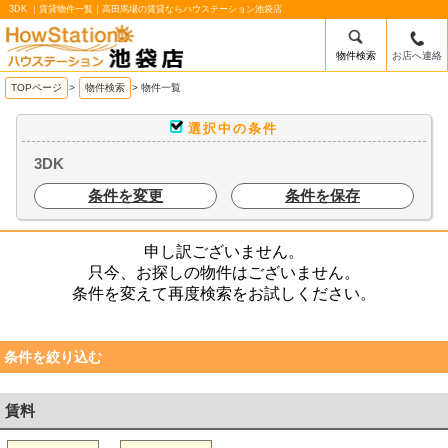
3DK ｜賃貸物件一覧｜高田馬場の賃貸ならハウステーション池袋店
物件検索
お店へ連絡
/mobile_img/head-logo.png
TOPページ
>
物件検索
>
物件一覧
選択中の条件
3DK
条件を変更
条件を保存
申し訳ございません。
只今、お探しの物件はございません。
条件を変えて再度検索をお試しください。
条件を絞り込む
賃料