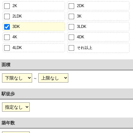
2K
2DK
2LDK
3K
3DK
3LDK
4K
4DK
4LDK
それ以上
面積
～
駅徒歩
築年数