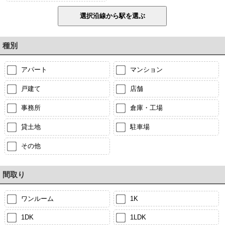
種別
アパート
マンション
戸建て
店舗
事務所
倉庫・工場
貸土地
駐車場
その他
間取り
ワンルーム
1K
1DK
1LDK