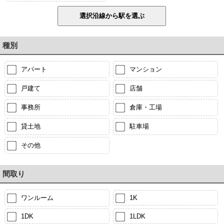
種別
アパート
マンション
戸建て
店舗
事務所
倉庫・工場
貸土地
駐車場
その他
間取り
ワンルーム
1K
1DK
1LDK