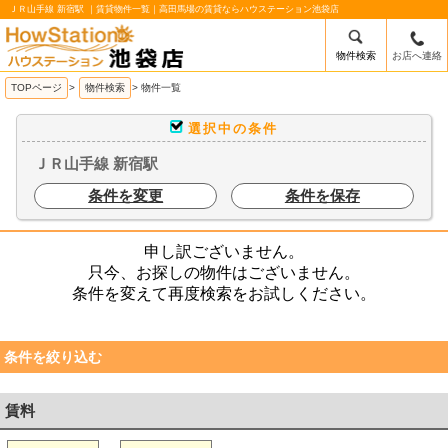
ＪＲ山手線 新宿駅 ｜賃貸物件一覧｜高田馬場の賃貸ならハウステーション池袋店
物件検索
お店へ連絡
/mobile_img/head-logo.png
TOPページ
>
物件検索
>
物件一覧
選択中の条件
ＪＲ山手線 新宿駅
条件を変更
条件を保存
申し訳ございません。
只今、お探しの物件はございません。
条件を変えて再度検索をお試しください。
条件を絞り込む
賃料