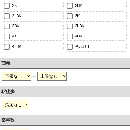
2K
2DK
2LDK
3K
3DK
3LDK
4K
4DK
4LDK
それ以上
面積
～
駅徒歩
築年数