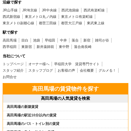
沿線で探す
JR山手線
JR埼京線
JR中央線
西武池袋線
西武有楽町線
西武新宿線
東京メトロ丸ノ内線
東京メトロ有楽町線
東京メトロ副都心線
都営三田線
都営大江戸線
東武東上線
駅で探す
高田馬場
目白
池袋
早稲田
中井
落合
新宿
雑司が谷
西早稲田
東新宿
新井薬師前
東中野
落合南長崎
当社について
トップページ
オーナー様へ
早稲田大学 賃貸専門サイト
スタッフ紹介
スタッフブログ
お客様の声
会社概要
グルメる！
お問合せ
高田馬場の賃貸物件を探す
高田馬場の人気賃貸を検索
高田馬場の新築賃貸
高田馬場の駅近10分以内の賃貸
高田馬場のバス・トイレ別の賃貸